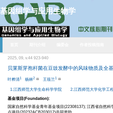
基因组学与应用生物学
首页
期刊介绍
编委会
作者投稿指南
2025, 09, v.44 923-940
贝莱斯芽孢杆菌在豆豉发酵中的风味物质及全
1
2
1
叶桦清
杨林
王筱兰
1.江西师范大学生命科学学院
2.江西师范大学化学工
基金项目(Foundation):
国家自然科学基金青年基金项目(22308137); 江西省自然科学
点项目(20232ACB203012)共同资助