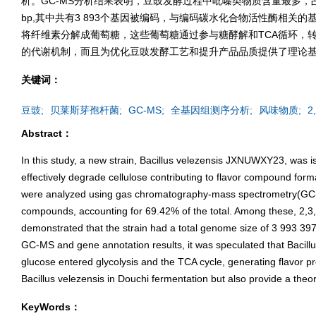
析。GC-MS分析结果表明，豆豉发酵过程中吡嗪类物质含量最多，占69
bp,其中共有3 893个基因被编码，与编码碳水化合物活性酶相关的
将纤维素分解成葡萄糖，这些葡萄糖通过参与糖酵解和TCA循环，
的代谢机制，而且为优化豆豉发酵工艺和提升产品品质提供了理论
关键词：
豆豉;
贝莱斯芽孢杆菌;
GC-MS;
全基因组测序分析;
风味物质;
2
Abstract：
In this study, a new strain, Bacillus velezensis JXNUWXY23, was is
effectively degrade cellulose contributing to flavor compound for
were analyzed using gas chromatography-mass spectrometry(GC-M
compounds, accounting for 69.42% of the total. Among these, 2,3
demonstrated that the strain had a total genome size of 3 993 3
GC-MS and gene annotation results, it was speculated that Bacill
glucose entered glycolysis and the TCA cycle, generating flavor p
Bacillus velezensis in Douchi fermentation but also provide a theo
KeyWords：